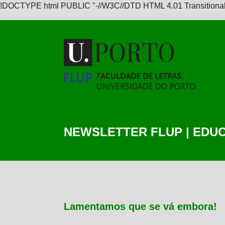
!DOCTYPE html PUBLIC "-//W3C//DTD HTML 4.01 Transitional//
NEWSLETTER FLUP | EDU
Lamentamos que se vá embora!