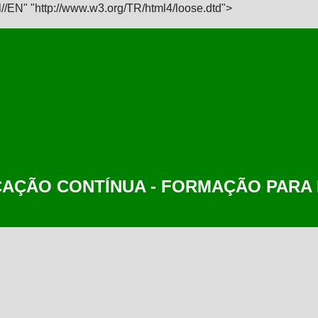
EN" "http://www.w3.org/TR/html4/loose.dtd">
CAÇÃO CONTÍNUA - FORMAÇÃO PAR