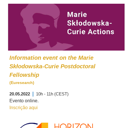
Information event on the Marie
Skłodowska-Curie Postdoctoral
Fellowship
(Euresearch)
|
20.05.2022
10h - 11h (CEST)
Evento online.
Inscrição aqui